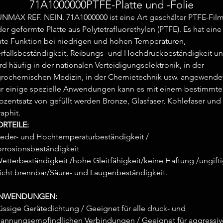
71A1000000PTFE-Platte und -Folie
NMAX REF. NEIN. 71A1000000 ist eine Art geschälter PTFE-Fil
er geformte Platte aus Polytetrafluorethylen (PTFE). Es hat eine
te Funktion bei niedrigen und hohen Temperaturen,
rfallsbeständigkeit, Reibungs- und Hochdruckbeständigkeit u
rd häufig in der nationalen Verteidigungselektronik, in der
rochemischen Medizin, in der Chemietechnik usw. angewende
r einige spezielle Anwendungen kann es mit einem bestimmt
ozentsatz von gefüllt werden Bronze, Glasfaser, Kohlefaser und
aphit.
ORTEILE:
eder- und Hochtemperaturbeständigkeit /
rrosionsbeständigkeit
etterbeständigkeit /hohe Gleitfähigkeit/keine Haftung /ungift
icht brennbar/Säure- und Laugenbeständigkeit.
NWENDUNGEN:
üssige Gerätedichtung / Geeignet für alle druck- und
annungsempfindlichen Verbindungen / Geeignet für aggressiv