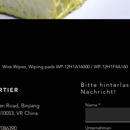
Wire Wipes, Wiping pads WP-12H1A16000 / WP-12H1F4A160
Bitte hinterla
RTIER
Nachricht!
Name
an Road, Binjiang
310053, VR China.
7086390
Unternehmen