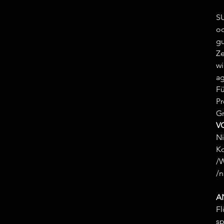
SU
od
gu
Ze
wi
ag
Fü
Pr
Gr
V
Ni
Ko
/W
/n
A
Fl
sp