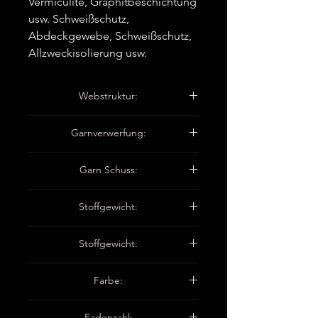
Vermiculite, Graphitbeschichtung
usw. Schweißschutz,
Abdeckgewebe, Schweißschutz,
Allzweckisolierung usw.
Webstruktur:
3*1 Köper
Garnverwerfung:
ET9 580 1*1Tex
Garn Schuss:
ET9 580 1*1Tex
Stoffgewicht:
950±50 g/m2
Stoffgewicht:
1,0±0,1 mm
Farbe:
Weiß
Fadenzahl: