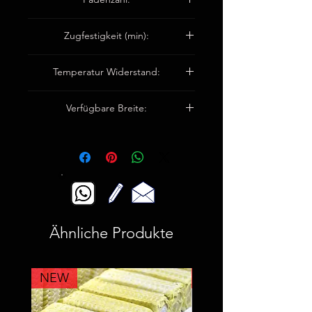
Verwerfung 10/cm
Zugfestigkeit (min):
Schuss 6/cm
Warp3000n/5cm
Temperatur Widerstand:
Schuss 2000n/5cm
Bis 550°C
Verfügbare Breite:
100cm / 150cm
Ähnliche Produkte
NEW
NEW