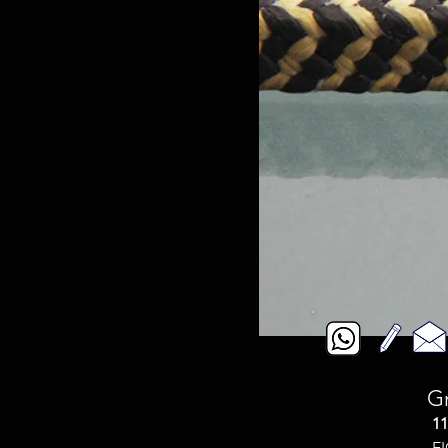
Gr
11
E