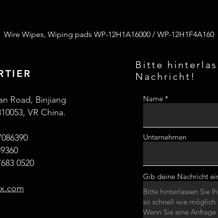
Wire Wipes, Wiping pads WP-12H1A16000 / WP-12H1F4A160
Bitte hinterla
RTIER
Nachricht!
Name
an Road, Binjiang
310053, VR China.
7086390
Unternehmen
89360
683 0520
Gib deine Nachricht ei
ax.com