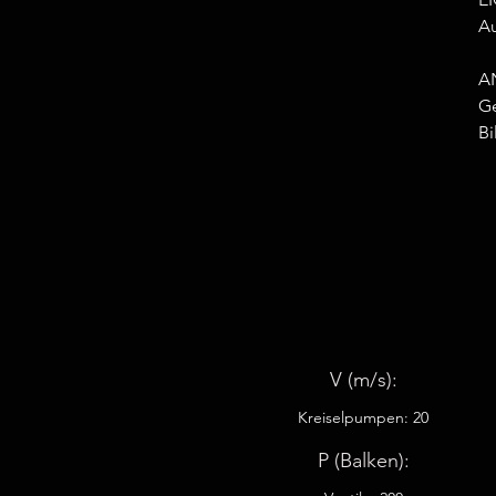
Au
A
Ge
Bi
V (m/s):
Kreiselpumpen: 20
P (Balken):