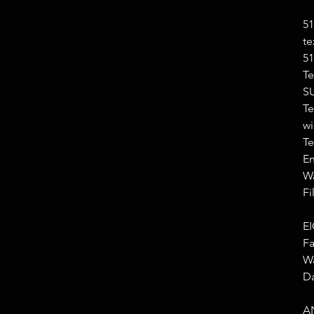
51
te
51
Te
SU
Te
wi
Te
En
Wä
Fi
E
Fa
Wä
Da
A