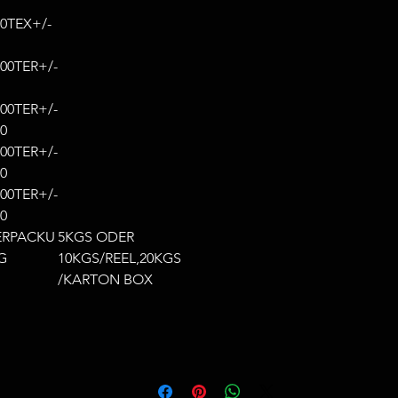
00TEX+/-
000TER+/-
200TER+/-
0
400TER+/-
0
000TER+/-
0
ERPACKU
5KGS ODER
G
10KGS/REEL,20KGS
/KARTON BOX