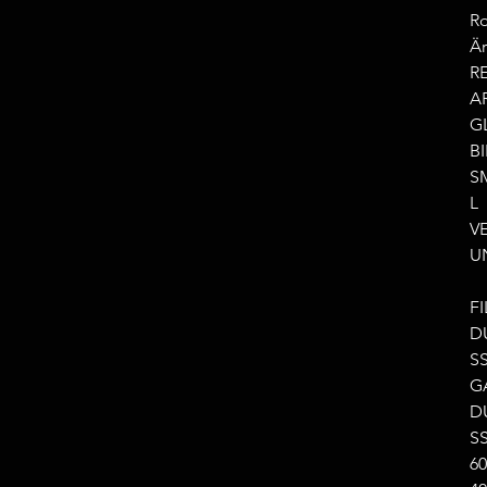
Ro
Är
RE
A
G
B
S
L
V
U
F
D
S
G
D
SS
6