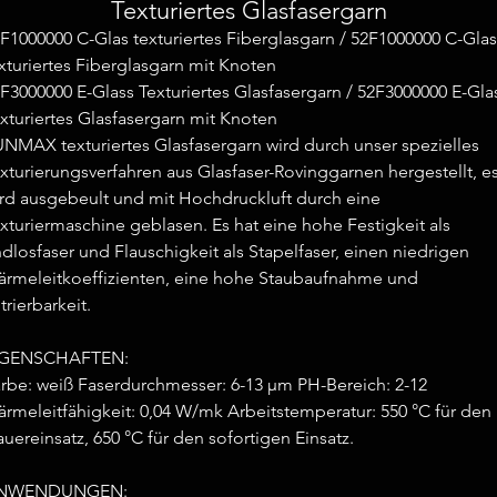
Texturiertes Glasfasergarn
F1000000 C-Glas texturiertes Fiberglasgarn / 52F1000000 C-Glas
xturiertes Fiberglasgarn mit Knoten
F3000000 E-Glass Texturiertes Glasfasergarn / 52F3000000 E-Gla
xturiertes Glasfasergarn mit Knoten
NMAX texturiertes Glasfasergarn wird durch unser spezielles
xturierungsverfahren aus Glasfaser-Rovinggarnen hergestellt, e
rd ausgebeult und mit Hochdruckluft durch eine
xturiermaschine geblasen. Es hat eine hohe Festigkeit als
dlosfaser und Flauschigkeit als Stapelfaser, einen niedrigen
rmeleitkoeffizienten, eine hohe Staubaufnahme und
ltrierbarkeit.
IGENSCHAFTEN:
rbe: weiß Faserdurchmesser: 6-13 μm PH-Bereich: 2-12
rmeleitfähigkeit: 0,04 W/mk Arbeitstemperatur: 550 °C für den
uereinsatz, 650 °C für den sofortigen Einsatz.
NWENDUNGEN: