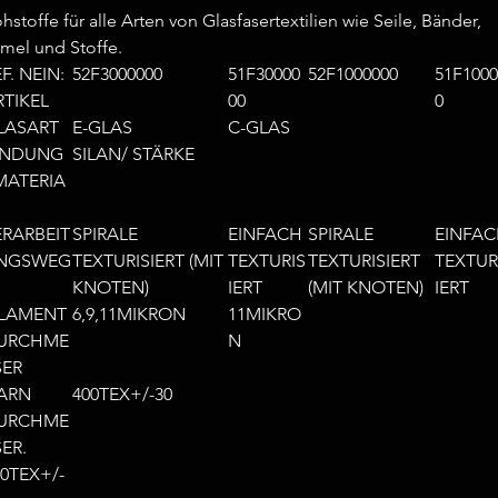
hstoffe für alle Arten von Glasfasertextilien wie Seile, Bänder,
mel und Stoffe.
F. NEIN:
52F3000000
51F30000
52F1000000
51F1000
RTIKEL
00
0
LASART
E-GLAS
C-GLAS
INDUNG
SILAN/ STÄRKE
MATERIA
ERARBEIT
SPIRALE
EINFACH
SPIRALE
EINFA
NGSWEG
TEXTURISIERT (MIT
TEXTURIS
TEXTURISIERT
TEXTUR
KNOTEN)
IERT
(MIT KNOTEN)
IERT
ILAMENT
6,9,11MIKRON
11MIKRO
URCHME
N
SER
ARN
400TEX+/-30
URCHME
ER.
00TEX+/-