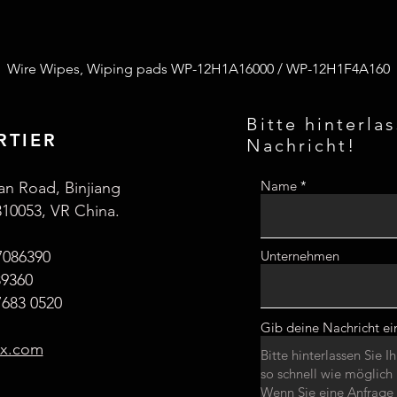
Wire Wipes, Wiping pads WP-12H1A16000 / WP-12H1F4A160
Bitte hinterla
RTIER
Nachricht!
Name
an Road, Binjiang
310053, VR China.
7086390
Unternehmen
89360
683 0520
Gib deine Nachricht ei
ax.com