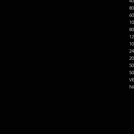
40
8
60
1
80
1
10
2
20
5
50
V
N