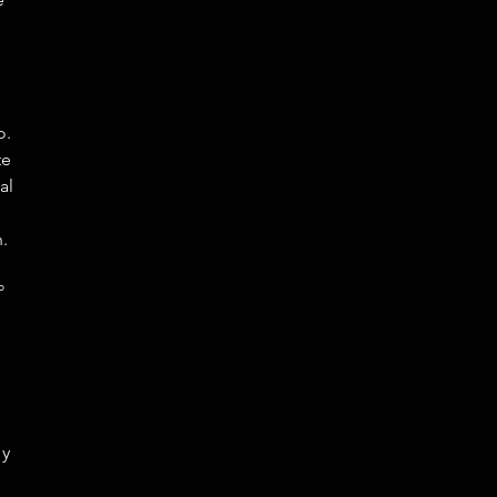
o.
te
al
n.
°
,
 y