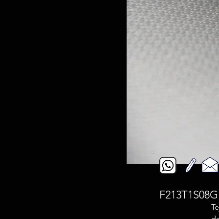
F213T1S08G 4
Te
de