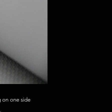
g on one side
e