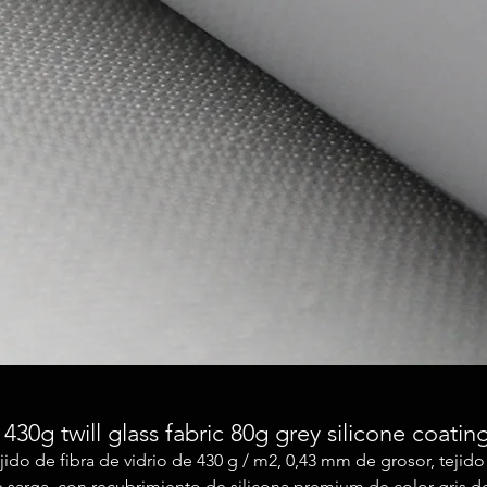
30g twill glass fabric 80g grey silicone coatin
jido de fibra de vidrio de 430 g / m2, 0,43 mm de grosor, tejido
 sarga, con recubrimiento de silicona premium de color gris d