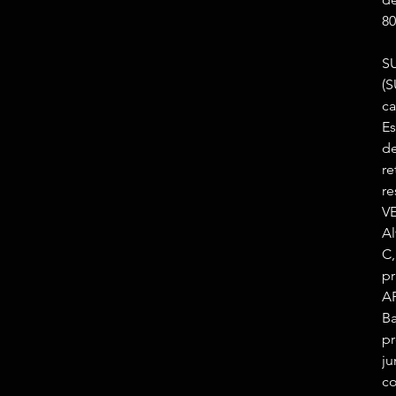
80
SU
(
ca
Es
de
re
re
V
Al
C,
pr
A
Ba
pr
ju
co