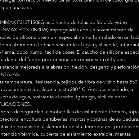
 g en una cara.
NMAX F213T1S08G está hecho de telas de fibra de vidrio
SUNMAX F213T0N00W) impregnadas con un revestimiento de
ucho de silicona premium especialmente formulado en un lad
te recubrimiento lo hace resistente al agua y al aceite, retardan
 llama, poco humo, fácil de coser. El caucho de silicona especi
tardante del fuego proporciona una mayor vida útil y una
sistencia mejorada a la abrasión, flexión, desgarro y perforació
ENTAJAS:
ta temperatura. Resistencia, tejidos de fibra de vidrio hasta 550 
 revestimiento de silicona hasta 280 ° C. Anti-deshilachado, a
ueba de agua, resistente al aceite, ignífugo, fácil de coser.
PLICACIONES:
rreras de seguridad, almohadillas de aislamiento térmico, ropa
otectora, envoltura de tuberías, mantas y cortinas de soldadura
ntas de expansión, aislamiento de alta temperatura, protección
ntención térmica, cubierta de aislamiento extraíble, mantas