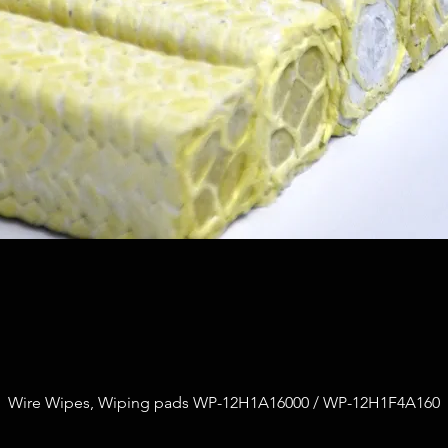
Wire Wipes, Wiping pads WP-12H1A16000 / WP-12H1F4A160