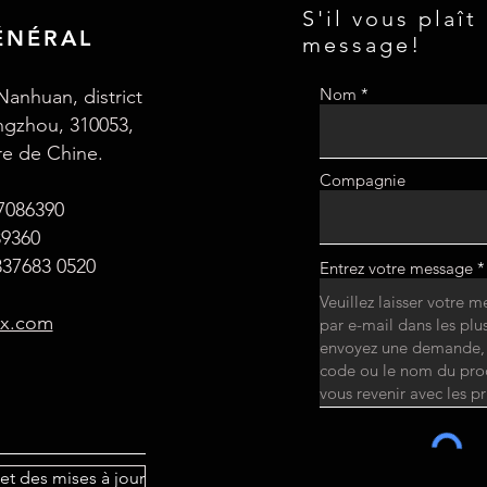
S'il vous plaît
ÉNÉRAL
message!
Nom
Nanhuan, district
angzhou, 310053,
re de Chine.
Compagnie
87086390
89360
37683 0520
Entrez votre message
ax.com
et des mises à jour