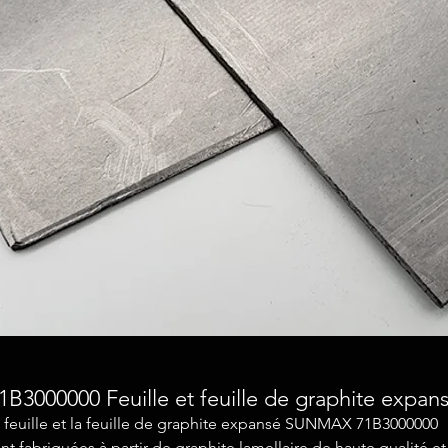
1B3000000 Feuille et feuille de graphite expan
 feuille et la feuille de graphite expansé SUNMAX 71B3000000
nt fabriquées à partir de graphite lamellaire de haute qualité et