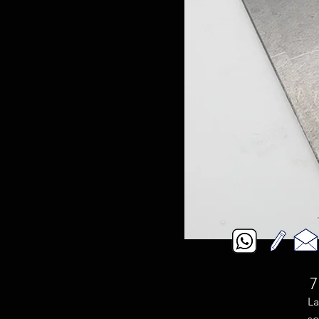
7
La
so