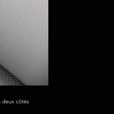
s deux côtés
,
x