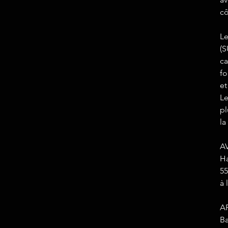
cô
Le
(
ca
fo
et
Le
pl
la
A
Ha
55
à 
A
Ba