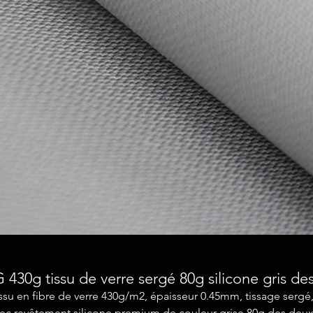
430g tissu de verre sergé 80g silicone gris de
ssu en fibre de verre 430g/m2, épaisseur 0.45mm, tissage sergé
ec revêtement silicone premium de couleur grise 80g des deu