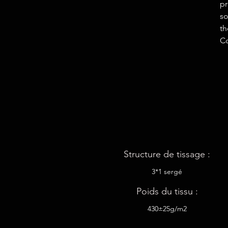
pr
so
th
Co
Structure de tissage :
3*1 sergé
Poids du tissu :
430±25g/m2