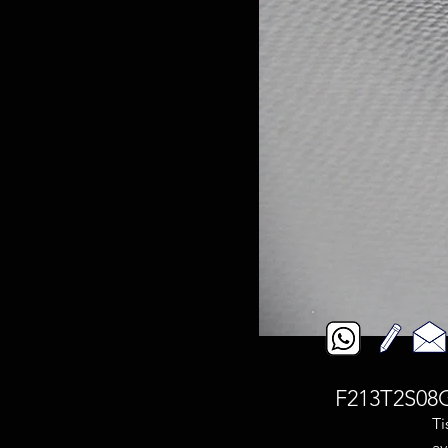
F213T2S08G 
Ti
av