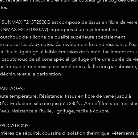
tés.
 SUNMAX F213T2S08G est composé de tissus en fibre de verre
SUNMAX F213T0N00W) imprégnés d'un revêtement en
outchouc de silicone de qualité supérieure spécialement
rmulé sur les deux côtés. Ce revêtement le rend résistant à l'ea
 à l'huile, ignifuge, à faible émission de fumée, facilement cous
 caoutchouc de silicone spécial ignifuge offre une durée de vi
us longue et une résistance améliorée à la flexion par abrasion,
 déchirure et à la perforation.
VANTAGES :
ute température. Résistance, tissus en fibre de verre jusqu'à
0°C, Enduction silicone jusqu'à 280°C. Anti-effilochage, résista
l'eau, résistance à l'huile, ignifuge, facile à coudre.
PPLICATIONS:
rrières de sécurité, coussins d'isolation thermique, vêtements 