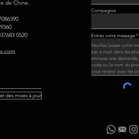
re de Chine.
Compagnie
87086390
89360
37683 0520
Entrez votre message
ax.com
et des mises à jour