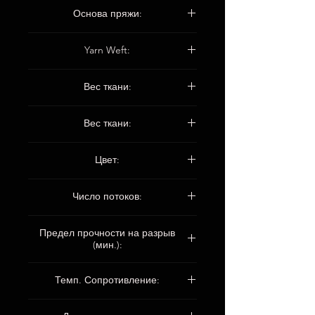
Plain
Основа пряжи:
EC9 68 1 * 1 текс
Yarn Weft:
EC9 68 1 * 1 текс
Вес ткани:
200 ± 15 г / м2
Вес ткани:
0,20 ± 0,02 мм
Цвет:
белый
Число потоков:
Деформация 18 / см
Предел прочности на разрыв
Уток 12 / см
(мин.):
Основа 1750n / 5см
Темп. Сопротивление:
Уток 1300н / 5см
До 550 ° C