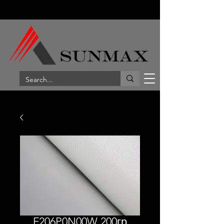
F206P0N00W 200гр