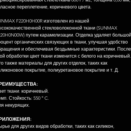
тласное переплетение, коричневого цвета.
UNMAX F220H0H00R изготовлен из нашей
ысококачественной стекловолоконной ткани (SUNMAX
220H0N00W) путем карамелизации. Отделка удаляет большо
роцент органических связующих в ткани, улучшая удобство
бращения и обеспечивая бездымные характеристики. После
ой обработки цвет ткани изменится с белого на коричневый.
о также материалы для других отделок, таких как
ликоновое покрытие, полиуретановое покрытие и т. Д.
РЕИМУЩЕСТВА:
ет ткани: коричневый.
мп. Стойкость: 550 ° C.
ля некурящих.
РИЛОЖЕНИЯ:
рье для других видов обработки, таких как силикон,