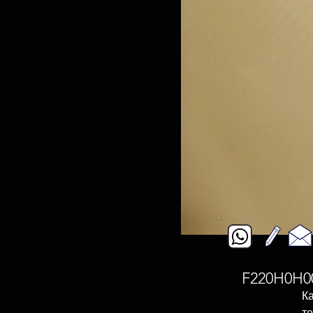
F220H0H00R
К
те