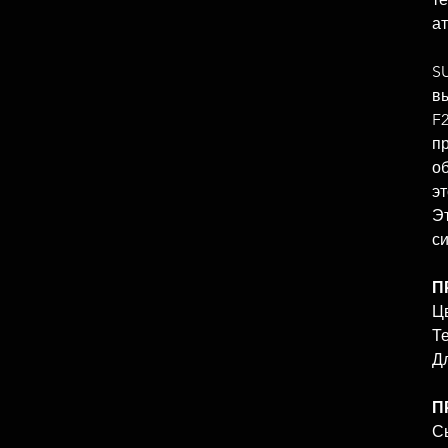
а
S
в
F
п
о
эт
Эт
си
П
Цв
Те
Д
П
Сы