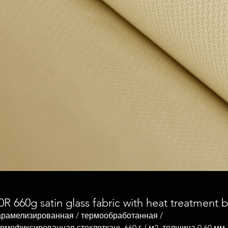
 660g satin glass fabric with heat treatment 
арамелизированная / термообработанная /
рмофиксированная стеклоткань 660 г / м2, толщина 0,60 мм,