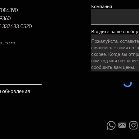
Компания
7086390
9360
337683 0520
Введите ваше сообщ
ax.com
и обновления