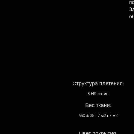
по
За
об
Структура плетения:
8 HS сатин
Вес ткани:
660 ± 35 г / м2 г / м2
Цвет покрытия: