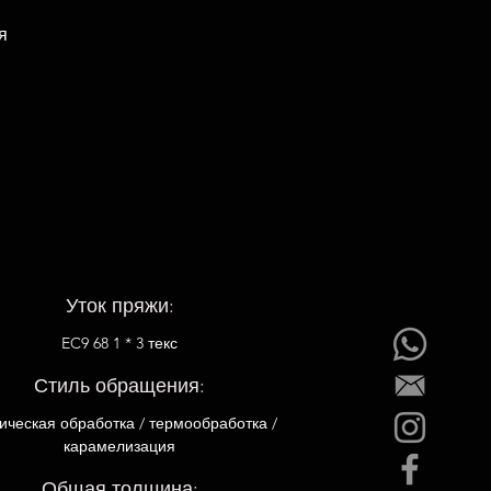
я
Уток пряжи:
EC9 68 1 * 3 текс
Стиль обращения:
ическая обработка / термообработка /
карамелизация
Общая толщина: