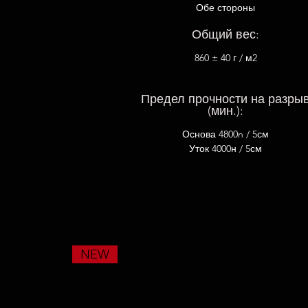
Обе стороны
Общий вес:
860 ± 40 г / м2
Предел прочности на разры
(мин.):
Основа 4800n / 5см
Уток 4000н / 5см
NEW