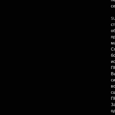
се
S
с
о
пр
м
С
б
ис
П
Вы
с
в
с
П
З
од