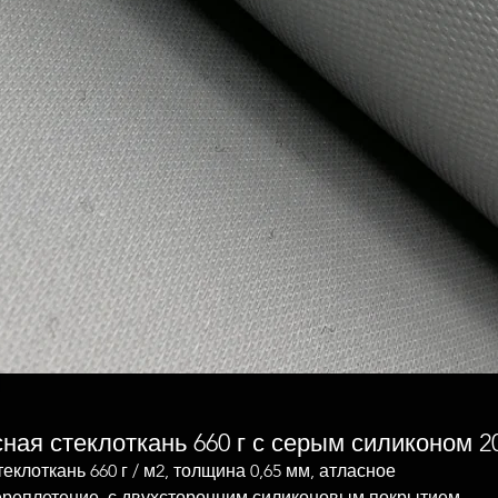
ая стеклоткань 660 г с серым силиконом 20
еклоткань 660 г / м2, толщина 0,65 мм, атласное
ереплетение, с двухсторонним силиконовым покрытием