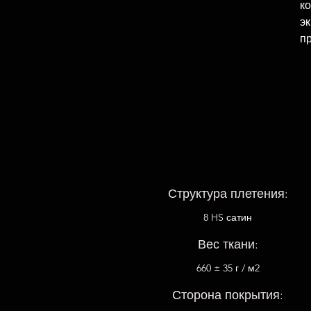
к
э
п
Структура плетения:
8 HS сатин
Вес ткани:
660 ± 35 г / м2
Сторона покрытия: