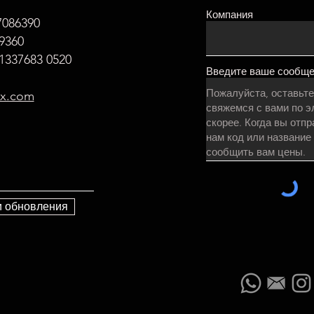
Компания
7086390
9360
337683 0520
Введите ваше сообщ
ax.com
и обновления