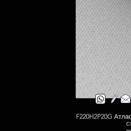
F220H2P20G Атласн
Ст
п