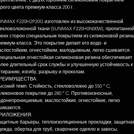
рого цвета премиум-класса 200 г.
UNMAX F220H2P20G изготовлен из высококачественной
текловолоконной ткани (SUNMAX F220H0N00W), пропитанной
беих сторон специальным покрытием из силиконовой резин
емиум-класса. Это покрытие делает его водо- и
аслостойким, огнестойким, малодымным, легко сшивается.
пециальная огнестойкая силиконовая резина обеспечивает
олее длительный срок службы и улучшенную устойчивость к
тиранию, изгибу, разрыву и проколам.
РЕИМУЩЕСТВА:
сокий темп. Стойкость, стекловолокно до 550 ° C,
иликоновое покрытие до 280 ° C. Противоизносные,
одонепроницаемые, маслостойкие, огнестойкие, легко
шиваются.
РИЛОЖЕНИЯ:
ащитные барьеры, теплоизоляционные прокладки, защитна
ежда, обертка для труб, сварочное одеяло и завесы,