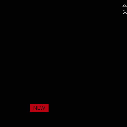
Z
Sc
NEW