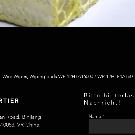
Wire Wipes, Wiping pads WP-12H1A16000 / WP-12H1F4A160
Bitte hinterla
RTIER
Nachricht!
Name
an Road, Binjiang
310053, VR China.