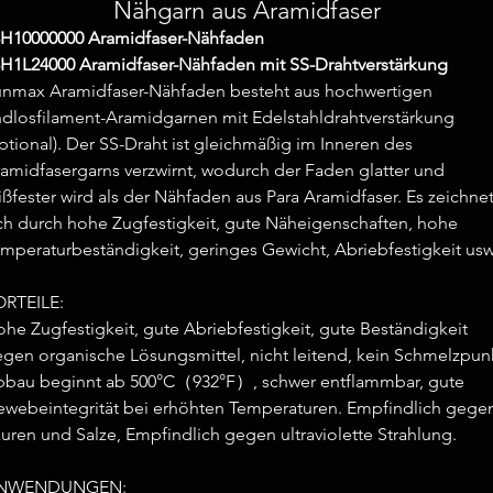
Nähgarn aus Aramidfaser
H10000000 Aramidfaser-Nähfaden
H1L24000 Aramidfaser-Nähfaden mit SS-Drahtverstärkung
nmax Aramidfaser-Nähfaden besteht aus hochwertigen
dlosfilament-Aramidgarnen mit Edelstahldrahtverstärkung
ptional). Der SS-Draht ist gleichmäßig im Inneren des
amidfasergarns verzwirnt, wodurch der Faden glatter und
ißfester wird als der Nähfaden aus Para Aramidfaser. Es zeichne
ch durch hohe Zugfestigkeit, gute Näheigenschaften, hohe
mperaturbeständigkeit, geringes Gewicht, Abriebfestigkeit usw
ORTEILE:
he Zugfestigkeit, gute Abriebfestigkeit, gute Beständigkeit
gen organische Lösungsmittel, nicht leitend, kein Schmelzpun
bau beginnt ab 500°C（932°F）, schwer entflammbar, gute
webeintegrität bei erhöhten Temperaturen. Empfindlich gege
uren und Salze, Empfindlich gegen ultraviolette Strahlung.
NWENDUNGEN: