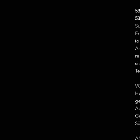
53
53
Su
En
(o
Ar
re
si
Te
V
Ho
ge
Ab
Ge
Sä
A