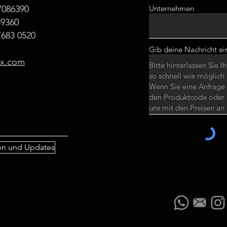
7086390
Unternehmen
89360
683 0520
Gib deine Nachricht ei
ax.com
ten und Updates