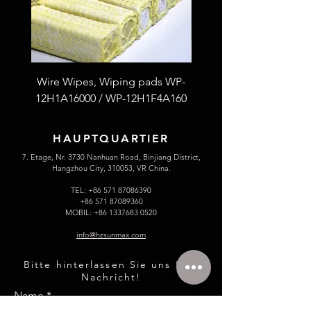
Wire Wipes, Wiping pads WP-
53F4L2A100 Fiberglass
12H1A16000 / WP-12H1F4A160
thread S.S wire reinfor
HAUPTQUARTIER
7. Etage, Nr. 3730 Nanhuan Road, Binjiang District,
Hangzhou City, 310053, VR China.
TEL:
+86 571 87086390
+86 571 87089360
MOBIL:
+86 1337683 0520
info@hzsunmax.com
Bitte hinterlassen Sie uns Ihre
Nachricht!
Name