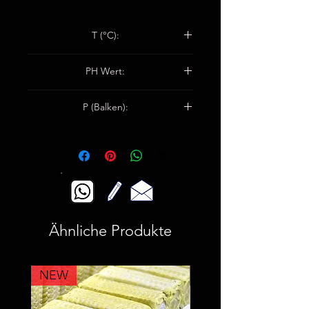
T (°C):
-200°C / +280°C
PH Wert:
0-14
P (Balken):
Flüssigkeit: 190
Gas: 150
Ähnliche Produkte
NEW
NEW