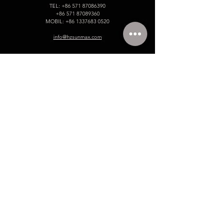
TEL:
+86 571 87086390
+86 571 87089360
MOBIL:
+86 1337683 0520
info@hzsunmax.com
Bitte hinterlassen Sie uns Ihre
Nachricht!
Name
E-Mail
Telefonnummer.
Unternehmen
Gib deine Nachricht ein