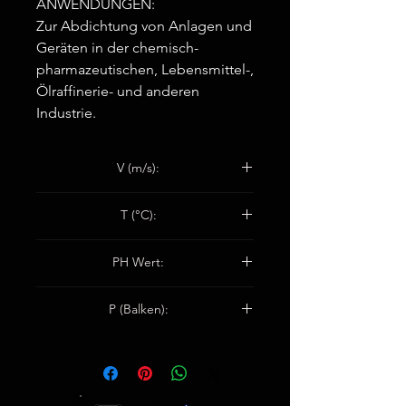
ANWENDUNGEN:
Zur Abdichtung von Anlagen und
Geräten in der chemisch-
pharmazeutischen, Lebensmittel-,
Ölraffinerie- und anderen
Industrie.
V (m/s):
Kolbenpumpen: 2
T (°C):
Kreiselpumpen: 12
-50°C / +280°C
PH Wert:
2-12
P (Balken):
Ventile: 140
Kreiselpumpen: 100