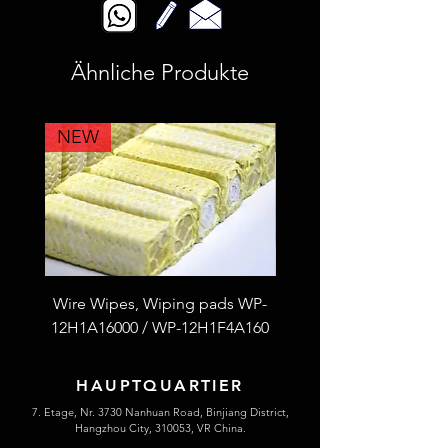
Ähnliche Produkte
NEW
NEW
Wire Wipes, Wiping pads WP-
53F4L2A100 Fiberglass
12H1A16000 / WP-12H1F4A160
thread S.S wire reinfor
HAUPTQUARTIER
7. Etage, Nr. 3730 Nanhuan Road, Binjiang District,
Hangzhou City, 310053, VR China.