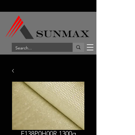
F138P0H00R 1300g