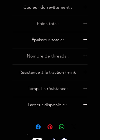
Traitement thermique / Heat set /
Couleur du revêtement :
Caramélisé
marron
Poids total:
1280±50 g g/m2
Épaisseur totale:
2,0 ± 0,2 mm
Nombre de threads :
Chaîne 3.1/cm
Résistance à la traction (min):
Trame 2,8/cm
Warp4200n/5cm
Temp. La résistance:
Trame 3600n/5cm
Jusqu'à 550°C
Largeur disponible :
100cm / 150cm