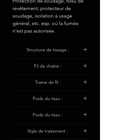
Protection de soudage, tissu de
revêtement, protecteur de
soudage, isolation à usage
général, etc. esp. où la fumée
n'est pas autorisée.
Structure de tissage :
Plaine
Fil de chaîne :
ET11 1200 1x1Tex
Trame de fil :
ET11 1200 1x1Tex
Poids du tissu :
1300±50g/m2
Poids du tissu :
2,0 ± 0,2 mm
Style de traitement :