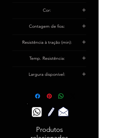
1,30 ± 0,1 mm
Cor:
Branco / marrom
Contagem de fios:
Urdidura 18 / cm
Resistência à tração (min):
Trama 13 / cm
Warp1950n / 5cm
Temp. Resistência:
Trama 1600n / 5cm
Até 1100 ° C
Largura disponível:
92cm / 100cm
Produtos
relacionados