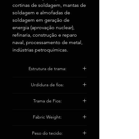
cortinas de soldagem, mantas de
soldagem e almofadas de
soldagem em geração de
energia (aprovação nuclear),
refinaria, construção e reparo
naval, processamento de metal,
indústrias petroquímicas.
Estrutura de trama:
12 HS Satin
Urdidura de fios:
EC9 136 1 * 4 Tex
Trama de Fios:
EC9 136 1 * 4 Tex
Fabric Weight:
1100±50 g/m2
Peso do tecido: