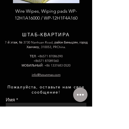
Wire Wipes, Wiping pads WP-
53F4L2A100 Fiberglass
12H1A16000 / WP-12H1F4A160
thread S.S wire reinfor
ШТАБ-КВАРТИРА
7-й этаж, № 3730 Nanhuan Road, район Биньцзян, город
Ханчжоу, 310053, PRChina.
ТЕЛ:
+86571 87086390
+86571 87089360
МОБИЛЬНЫЙ:
+86 1337683 0520
info@hzsunmax.com
Пожалуйста, оставьте нам свое
сообщение!
Имя
Электронное письмо