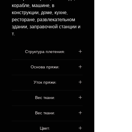
корабле, машине, в
конструкции, доме, кухне,
ресторане, развлекательном
здании, заправочной станции и
т.
Структура плетения:
3 * 1 саржа
Основа пряжи:
EC9 68 1 * 2 текс
Уток пряжи:
EC9 136 1 * 1 текс
Вес ткани:
430 ± 25 г / м2
Вес ткани:
0,45 ± 0,02 мм
Цвет: