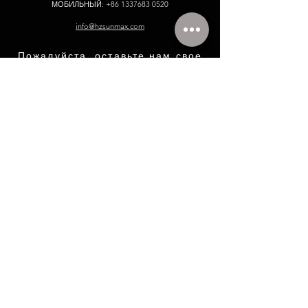
МОБИЛЬНЫЙ:
+86 1337683 0520
info@hzsunmax.com
Пожалуйста, оставьте нам свое
сообщение!
Имя
Электронное письмо
Номер телефона.
Компания
Введите ваше сообщение