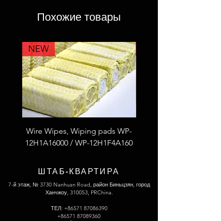
Похожие товары
NEW
NEW
Wire Wipes, Wiping pads WP-
53F4L2A100 Fiberglass
12H1A16000 / WP-12H1F4A160
thread S.S wire reinfor
ШТАБ-КВАРТИРА
7-й этаж, № 3730 Nanhuan Road, район Биньцзян, город
Ханчжоу, 310053, PRChina.
ТЕЛ:
+86571 87086390
+86571 87089360