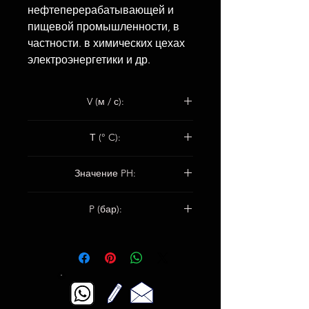
нефтеперерабатывающей и
пищевой промышленности, в
частности. в химических цехах
электроэнергетики и др.
V (м / с):
Центробежные насосы: 15
Т (° C):
-200 ° C / + 280 ° C
Значение PH:
3–12
P (бар):
Клапаны: 200
Поршневые насосы: 150
Центробежные насосы: 20