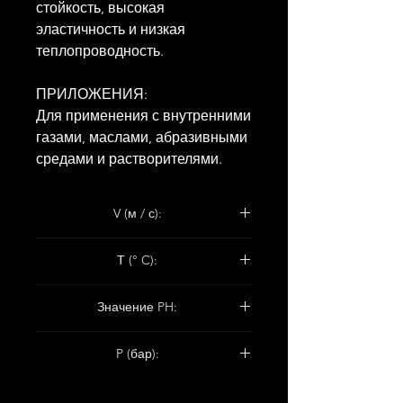
стойкость, высокая
эластичность и низкая
теплопроводность.
ПРИЛОЖЕНИЯ:
Для применения с внутренними
газами, маслами, абразивными
средами и растворителями.
V (м / с):
Клапаны: 2
Т (° C):
Поршневые насосы: 2
Центробежные насосы: 12
-100 ° С / + 280 ° С
Значение PH:
2–12
P (бар):
Клапаны: 100