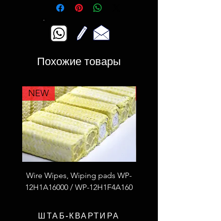
Поршневые насосы: 100
Центробежные насосы: 25
Похожие товары
NEW
NEW
Wire Wipes, Wiping pads WP-
53F4L2A100 Fiberglass
12H1A16000 / WP-12H1F4A160
thread S.S wire reinfor
ШТАБ-КВАРТИРА