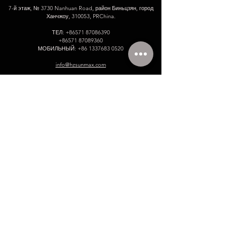
7-й этаж, № 3730 Nanhuan Road, район Биньцзян, город
Ханчжоу, 310053, PRChina.
ТЕЛ:
+86571 87086390
+86571 87089360
МОБИЛЬНЫЙ:
+86 1337683 0520
info@hzsunmax.com
Пожалуйста, оставьте нам свое
сообщение!
Имя
Электронное письмо
Номер телефона.
Компания
Введите ваше сообщение