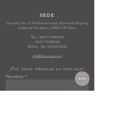
SEDE
7mo piso, No. 3730 Nanhuan road, distrito de Binjiang,
ciudad de Hangzhou, 310053, PR China.
TEL:
+86571 87086390
+86571 87089360
MÓVIL:
+86 1337683 0520
info@hzsunmax.com
¡Por favor déjenos su mensaje!
Nombre
Email
Teléfono no.
Empresa