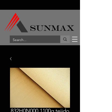
832H0N000 1100g tejido