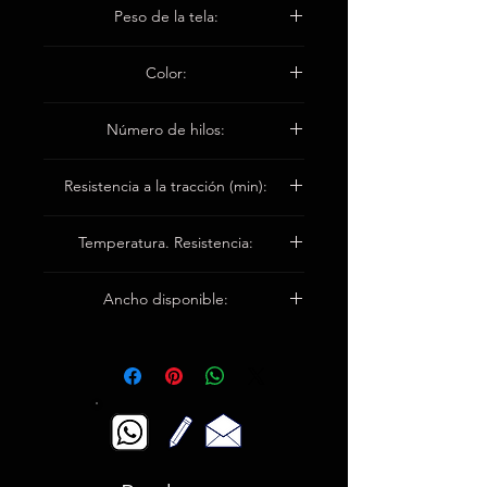
1100 ± 50 g / m2
Peso de la tela:
1,30 ± 0,1 mm
Color:
marrón
Número de hilos:
Urdimbre 18 / cm
Resistencia a la tracción (min):
Trama 13 / cm
Warp3000n / 5cm
Temperatura. Resistencia:
Trama 2400n / 5cm
Hasta 900 ° C
Ancho disponible:
Los 92cm / 100cm / 150cm