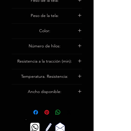
Peso de la tela:
1100 ± 50 g / m2
Peso de la tela:
1,30 ± 0,1 mm
Color:
Blanco / marrón
Número de hilos:
Urdimbre 18 / cm
Resistencia a la tracción (min):
Trama 13 / cm
Warp1950n / 5cm
Temperatura. Resistencia:
Trama 1600n / 5cm
Hasta 1100 ° C
Ancho disponible:
Los 92cm / 100cm