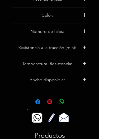
1,0 ± 0,1 milímetro
Color:
blanco
Número de hilos:
Urdimbre 5 / cm
Resistencia a la tracción (min):
Trama 4 / cm
Urdimbre 2750n / 5cm
Temperatura. Resistencia:
Trama 1800n / 5cm
Hasta 550 ° C
Ancho disponible:
El 100cm / el 150cm
Productos