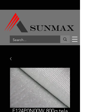
F124P0N00W 800g tela