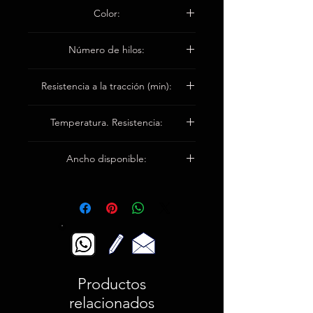
1,5 ± 0,1 mm
Color:
blanco
Número de hilos:
Urdimbre 6 / cm
Resistencia a la tracción (min):
Trama 4 / cm
Warp3500n / 5cm
Temperatura. Resistencia:
Trama 4000n / 5cm
Hasta 550 ° C
Ancho disponible:
El 100cm / el 150cm
Productos
relacionados