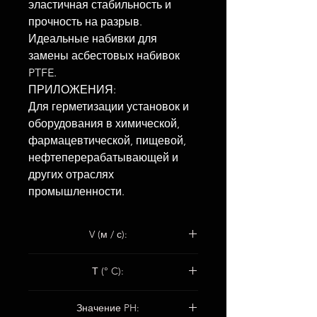
эластичная стабильность и
прочность на разрыв.
Идеальные набивки для
замены асбестовых набивок
PTFE.
ПРИЛОЖЕНИЯ:
Для герметизации установок и
оборудования в химической,
фармацевтической, пищевой,
нефтеперерабатывающей и
других отраслях
промышленности.
V (м / с):
Поршневые насосы: 2
Т (° C):
Центробежные насосы: 12
-50 ° С / + 280 ° С
Значение PH: